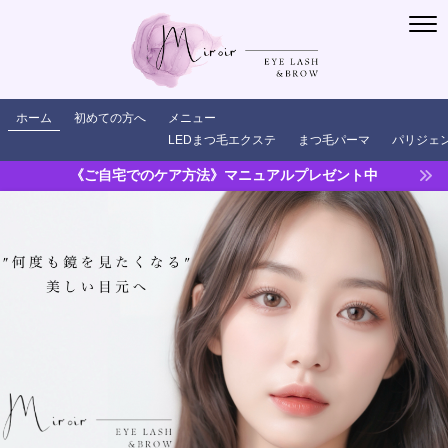
ホーム
初めての方へ
メニュー
LEDまつ毛エクステ
まつ毛パーマ
パリジェ
《ご自宅でのケア方法》マニュアルプレゼント中