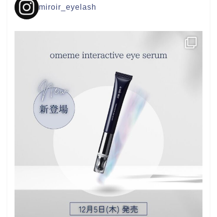
miroir_eyelash