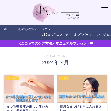
ホーム
初めての方へ
メニュー
LEDまつ毛エクステ
まつ毛パーマ
パリジェ
《ご自宅でのケア方法》マニュアルプレゼント中
― ARCHIVES ―
2024年 4月
ホームケア
まつげ
まつ毛美容液の正しい使い方
健康なまつげを手に入れる方
とは？徹底解説します！
法☆