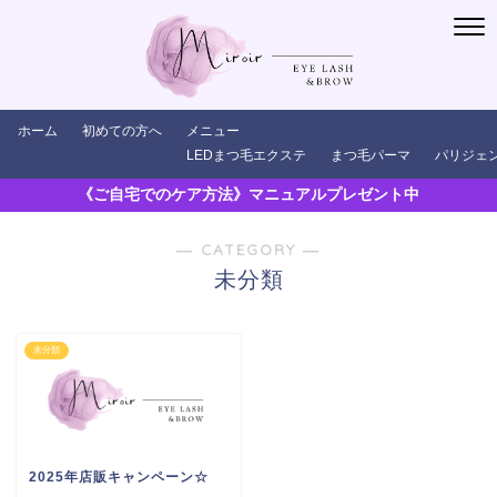
ホーム
初めての方へ
メニュー
LEDまつ毛エクステ
まつ毛パーマ
パリジェ
《ご自宅でのケア方法》マニュアルプレゼント中
― CATEGORY ―
未分類
未分類
2025年店販キャンペーン☆