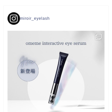
miroir_eyelash